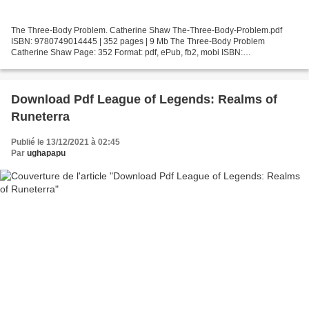
The Three-Body Problem. Catherine Shaw The-Three-Body-Problem.pdf
ISBN: 9780749014445 | 352 pages | 9 Mb The Three-Body Problem
Catherine Shaw Page: 352 Format: pdf, ePub, fb2, mobi ISBN:
9780749014445 Publisher: Allison & Busby, Limited Download The...
Download Pdf League of Legends: Realms of
Runeterra
Publié le 13/12/2021 à 02:45
Par
ughapapu