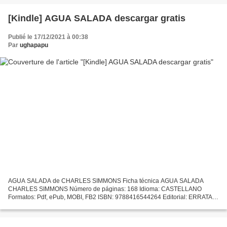
[Kindle] AGUA SALADA descargar gratis
Publié le 17/12/2021 à 00:38
Par
ughapapu
AGUA SALADA de CHARLES SIMMONS Ficha técnica AGUA SALADA
CHARLES SIMMONS Número de páginas: 168 Idioma: CASTELLANO
Formatos: Pdf, ePub, MOBI, FB2 ISBN: 9788416544264 Editorial: ERRATA
NATURAE Año de edición: 2017 Descargar eBook gratis Descarga gratuita...