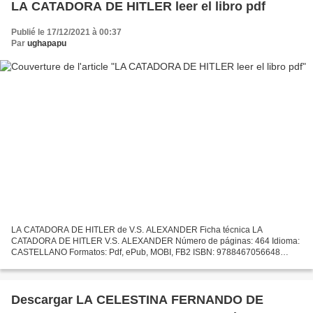
LA CATADORA DE HITLER leer el libro pdf
Publié le 17/12/2021 à 00:37
Par
ughapapu
LA CATADORA DE HITLER de V.S. ALEXANDER Ficha técnica LA
CATADORA DE HITLER V.S. ALEXANDER Número de páginas: 464 Idioma:
CASTELLANO Formatos: Pdf, ePub, MOBI, FB2 ISBN: 9788467056648
Editorial: S.L.U. ESPASA LIBROS Año de edición: 2019 Descargar eBook...
Descargar LA CELESTINA FERNANDO DE