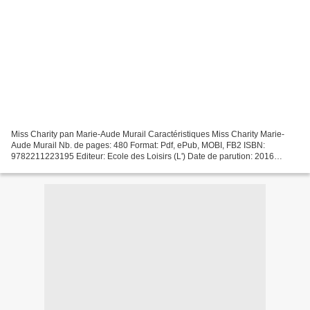
Miss Charity pan Marie-Aude Murail Caractéristiques Miss Charity Marie-
Aude Murail Nb. de pages: 480 Format: Pdf, ePub, MOBI, FB2 ISBN:
9782211223195 Editeur: Ecole des Loisirs (L') Date de parution: 2016
Télécharger eBook gratuit E book télécharger gratuitement...