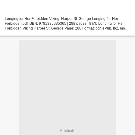
Longing for Her Forbidden Viking. Harper St. George Longing-for-Her-
Forbidden.pdf ISBN: 9781335635365 | 288 pages | 8 Mb Longing for Her
Forbidden Viking Harper St. George Page: 288 Format: pdf, ePub, fb2, mobi
ISBN: 9781335635365 Publisher: Harlequin...
Publicité