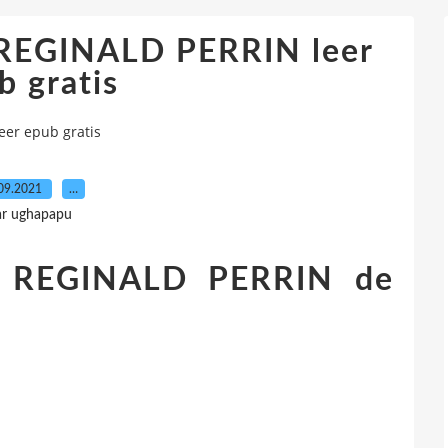
REGINALD PERRIN leer
b gratis
er epub gratis
09.2021
…
ar ughapapu
 REGINALD PERRIN de