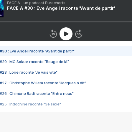
FACE A - un podcast Purecharts
FACE A #30 : Eve Angeli raconte "Avant de partir"
#30 : Eve Angeli raconte "Avant de partir"
#29 : MC Solaar raconte "Bouge de là"
28 : Lorie raconte "Je vais vite"
#27 : Christophe Willem raconte "Jacques a dit"
#26 : Chimène Badi raconte "Entre nous"
#25 : Indochine raconte "3e sexe"
#24 : Zaho raconte "C'est chelou"
#23 : Patrick Bruel raconte "Au café des délices"