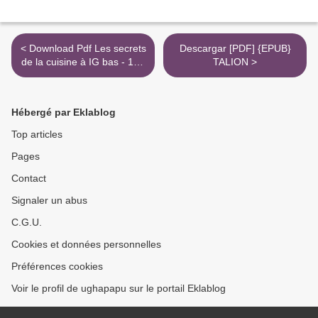
< Download Pdf Les secrets
Descargar [PDF] {EPUB}
de la cuisine à IG bas - 100
TALION >
recettes salées pour la
silhouette et la santé
Hébergé par Eklablog
Top articles
Pages
Contact
Signaler un abus
C.G.U.
Cookies et données personnelles
Préférences cookies
Voir le profil de ughapapu sur le portail Eklablog